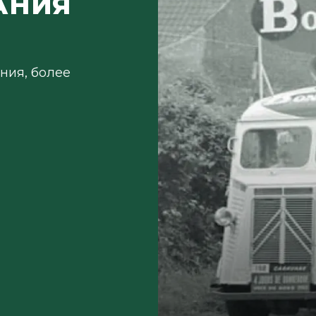
АНИЯ
ния, более
и