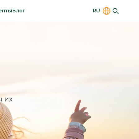
епты
Блог
RU
я их