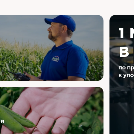
1
В
по п
к уп
ии