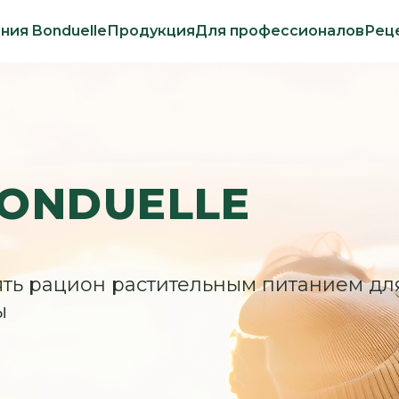
ния Bonduelle
Продукция
Для профессионалов
Рец
ONDUELLE
ь рацион растительным питанием дл
ы