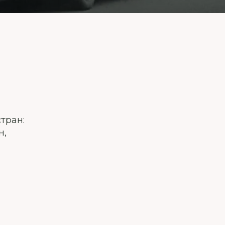
стран:
н,