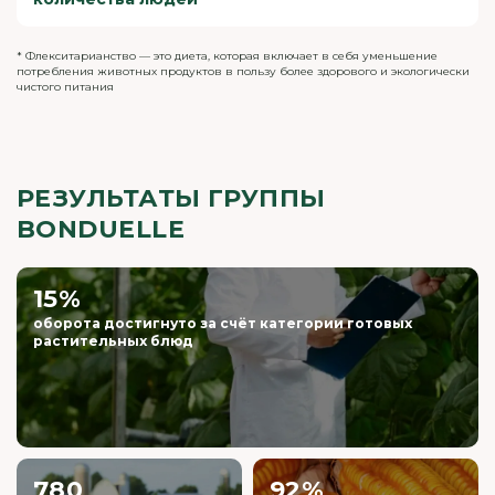
растительных блюд — к 2030 году
Все подразделения компании Bonduelle во всем
мире продвигают растительное питание
* Флекситарианство — это диета, которая включает в себя уменьшение
потребления животных продуктов в пользу более здорового и экологически
через специальные программы — к 2030 году
чистого питания
Мы стремимся удвоить число людей, охваченных
деятельностью Фонда Луи Бондюэля,
к 2030 году по сравнению с 2020 годом
РЕЗУЛЬТАТЫ ГРУППЫ
BONDUELLE
15%
оборота достигнуто за счёт категории готовых
растительных блюд
780
92%