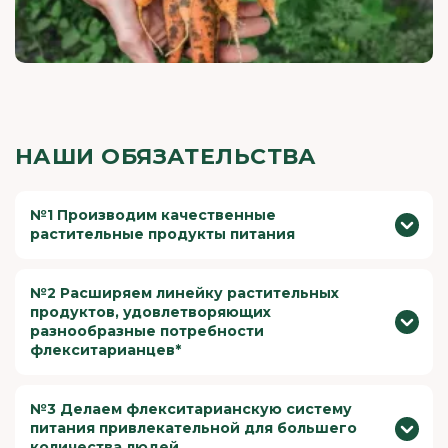
НАШИ ОБЯЗАТЕЛЬСТВА
№1 Производим качественные
растительные продукты питания
100% продуктов имеют рейтинг A и B по системе
Nutriscore – к 2025 году
№2 Расширяем линейку растительных
продуктов, удовлетворяющих
100% продуктов не содержат нежелательных
разнообразные потребности
добавок — к 2030 году
флекситарианцев*
Наши продукты имеют превосходный вкус
благодаря лучшим рецептурам и инновационным
>15% выручки за счёт новинок продукции
технологиям
каждый год
№3 Делаем флекситарианскую систему
питания привлекательной для большего
20% выручки за счёт категории готовых
количества людей