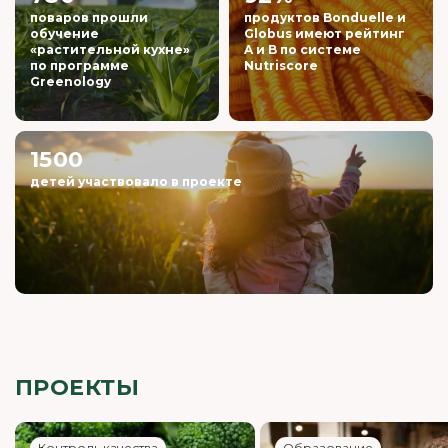
поваров прошли
продуктов Bonduelle и
обучение
Globus имеют рейтинг
«растительной кухне»
A и B по системе
по программе
Nutriscore
Greenology
1500
детей участвовало в проекте
ПРОЕКТЫ
Контроль качества
Образование