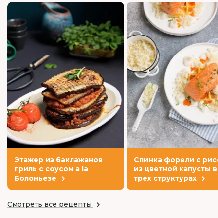
Этажер из баклажанов
Спинка форели с рис
гриль с соусом a la
из цветной капусты в
Болоньезе
трех структурах
Смотреть все рецепты