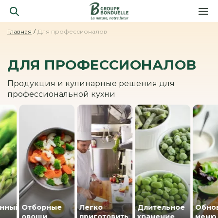
Главная
Для профессионалов
ДЛЯ ПРОФЕССИОНАЛОВ
Продукция и кулинарные решения для
профессиональной кухни
ный
Отборные
Легко
Длительное
Обновл
овощи
приготовить
хранение
меню