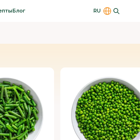
епты
Блог
RU