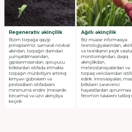
Regenerativ əkinçilik
Ağıllı əkinçilik
Bizim torpağa qayğı
Biz müasir informasiya
prinsiplərimiz: səmərəli növbəli
texnologiyalarından, əkinl
əkindən, torpağın dərindən
və texnikanın peyk vasitə
yumşaldılmasından,
monitorinqindən, dəqiq
gipslənməsindən, qoruyucu
əkinçilikdən,
bitkilərdən istifadə etməklə
meteostansiyalardan və
torpağın münbitliyini artırırıq;
torpaq vericilərindən isti
kimyəvi gübrələrin və
edirik. İnnovasiyaları, məs
pestisidlərin istifadəsini
bitkilərin zərərverici
minimuma endirir (mexaniki
həşəratlardan qorunması
becərmə) və üzvi əkinçiliyə
feromon tələlərini tətbiq 
keçirik