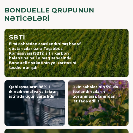
tullantılarının 38% azaldılması — 2035-ci ilədək
BONDUELLE QRUPUNUN
(mütləq mənada)
NƏTİCƏLƏRİ
3-cü əhatə sahəsi üzrə istixana qazı tullantılarının 30%
azaldılması — 2035-ci ilədək (intensivlik)
SBTI
Elmi cəhətdən əsaslandırılmış hədəf
göstəricilər üzrə Təşəbbüs
Komissiyası (SBTi) sıfır karbon
balansına nail olmaq sahəsində
Bonduelle şirkətinin yol xəritəsini
təsdiq etmişdir
Qablaşmaların 98%-i
Əkin sahələrinin 5%-də
ikincili emal və ya təkrar
tozlandırıcıların
istifadə üçün yararlıdır
qorunması planından
istifadə edilir