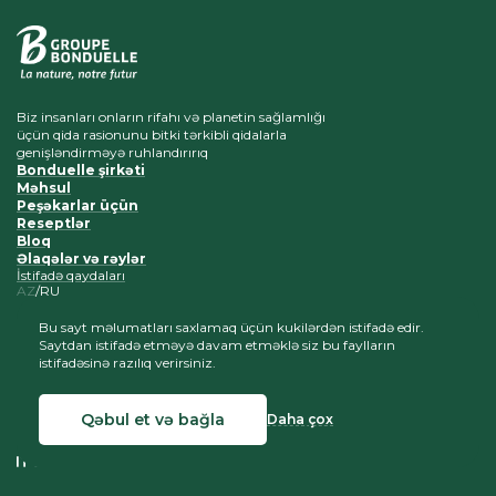
Biz insanları onların rifahı və planetin sağlamlığı
üçün qida rasionunu bitki tərkibli qidalarla
genişləndirməyə ruhlandırırıq
Bonduelle şirkəti
Məhsul
Peşəkarlar üçün
Reseptlər
Bloq
Əlaqələr və rəylər
İstifadə qaydaları
AZ
RU
Bu sayt məlumatları saxlamaq üçün kukilərdən istifadə edir.
Saytdan istifadə etməyə davam etməklə siz bu faylların
istifadəsinə razılıq verirsiniz.
Materialların surətinin çıxarılması və yerləşdirilməsi saytımıza
keçid linki qeyd olunduğu təqdirdə yolveriləndir
Qəbul et və bağla
Daha çox
© 2026 Bonduelle Azərbaycan
Saytın yaradılması