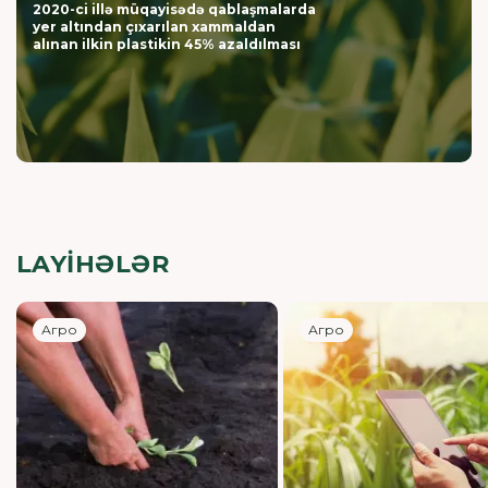
2020-ci illə müqayisədə qablaşmalarda
yer altından çıxarılan xammaldan
alınan ilkin plastikin 45% azaldılması
LAYİHƏLƏR
Агро
Агро