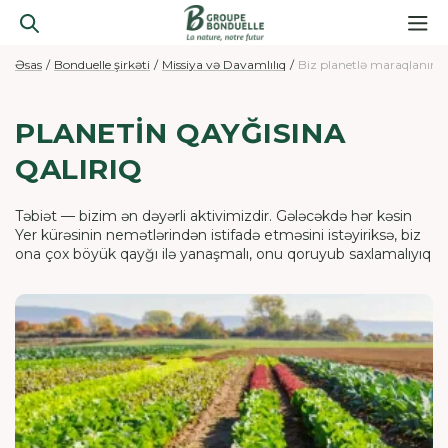
Əsas
Bonduelle şirkəti
Missiya və Davamlılıq
Biz planetlə maraqlanırıq
PLANETİN QAYĞISINA
QALIRIQ
Təbiət — bizim ən dəyərli aktivimizdir. Gələcəkdə hər kəsin
Yer kürəsinin nemətlərindən istifadə etməsini istəyiriksə, biz
ona çox böyük qayğı ilə yanaşmalı, onu qoruyub saxlamalıyıq