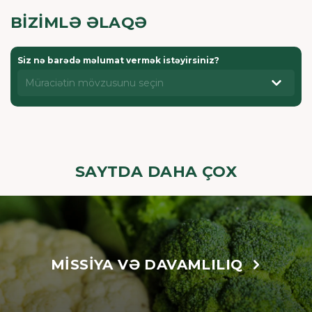
BIZIMLƏ ƏLAQƏ
Siz nə barədə məlumat vermək istəyirsiniz?
Müraciətin mövzusunu seçin
SAYTDA DAHA ÇOX
MISSIYA VƏ DAVAMLILIQ