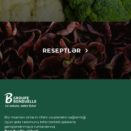
RESEPTLƏR
Biz insanları onların rifahı və planetin sağlamlığı
üçün qida rasionunu bitki tərkibli qidalarla
genişləndirməyə ruhlandırırıq