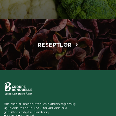
RESEPTLƏR
Biz insanları onların rifahı və planetin sağlamlığı
üçün qida rasionunu bitki tərkibli qidalarla
genişləndirməyə ruhlandırırıq