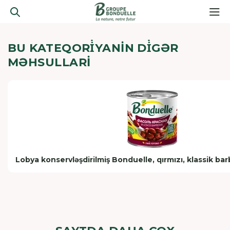
BU KATEQORİYANIN DİGƏR
MƏHSULLARI
Lobya konservləşdirilmiş Bonduelle, qırmızı, klassik b