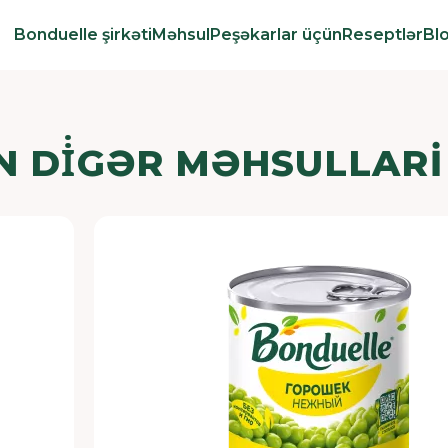
Bonduelle şirkəti
Məhsul
Peşəkarlar üçün
Reseptlər
Bl
N DİGƏR MƏHSULLARI