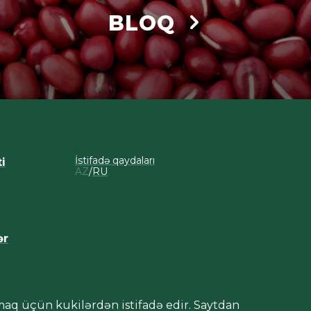
BLOQ
İstifadə qaydaları
i
AZ
RU
ər
maq üçün kukilərdən istifadə edir. Saytdan