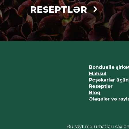
RESEPTLƏR
Bonduelle şirkət
Məhsul
Peşəkarlar üçün
Reseptlər
Bloq
Əlaqələr və rəyl
Bu sayt məlumatları saxla