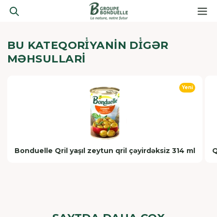
BU KATEQORİYANIN DİGƏR
MƏHSULLARI
Yeni
Bonduelle Qril yaşıl zeytun qril çəyirdəksiz 314 ml
Q