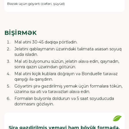
Bəzək üçün göyərti (cəfəri, şüyüd)
BIŞIRMƏK
Mal ətini 30-45 dəqiqə pörtlədin.
Jelatini qablaşmanın üzərindəki təlimata əsasən soyuq
suda isladın.
Mal əti bulyonunu süzün, jelatin əlavə edin, qaynadın,
sonra qazın üzərindən götürün.
Mal ətini kiçik kublara doğrayın və Bonduelle tərəvəz
qarışığı ilə qarışdırın.
Göyərtini şirə gəzdirilmiş yemək üçün formalara tökün,
üzərinə isə əti və tərəvəzləri əlavə edin.
Formaları bulyonla doldurun və 5 saat soyuducuda
donmasını gözləyin.
Şirə gəzdirilmiş yeməyi həm böyük formada,