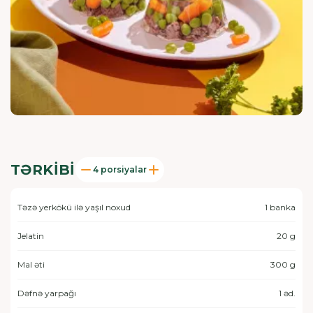
TƏRKIBI
4 porsiyalar
Təzə yerkökü ilə yaşıl noxud
1 banka
Jelatin
20 g
Mal əti
300 g
Dəfnə yarpağı
1 əd.