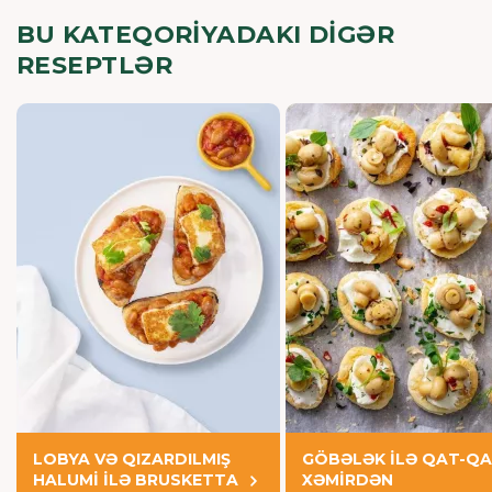
BU KATEQORIYADAKI DIGƏR
RESEPTLƏR
LOBYA VƏ QIZARDILMIŞ
GÖBƏLƏK İLƏ QAT-Q
HALUMİ İLƏ BRUSKETTA
XƏMİRDƏN