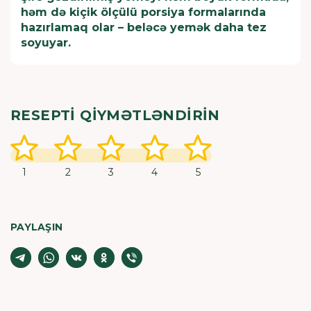
həm də kiçik ölçülü porsiya formalarında
hazırlamaq olar – beləcə yemək daha tez
soyuyar.
RESEPTI QIYMƏTLƏNDIRIN
1
2
3
4
5
PAYLAŞIN