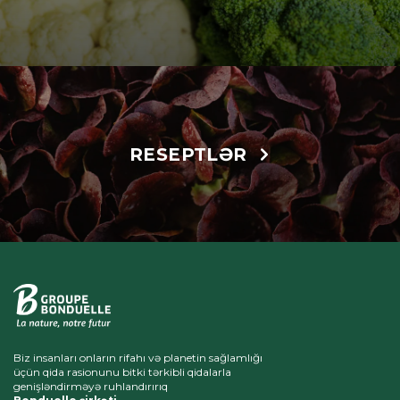
RESEPTLƏR
Biz insanları onların rifahı və planetin sağlamlığı
üçün qida rasionunu bitki tərkibli qidalarla
genişləndirməyə ruhlandırırıq