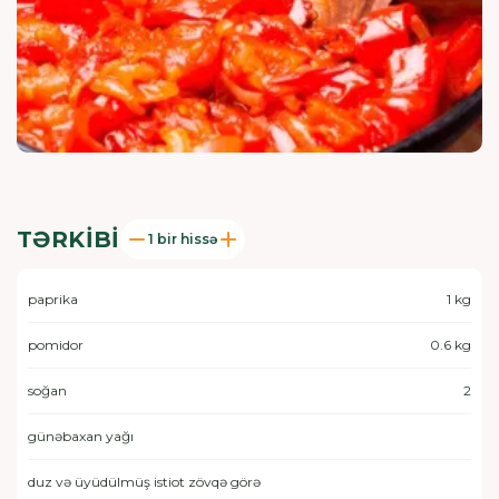
TƏRKIBI
1 bir hissə
paprika
1 kg
pomidor
0.6 kg
soğan
2
günəbaxan yağı
duz və üyüdülmüş istiot zövqə görə