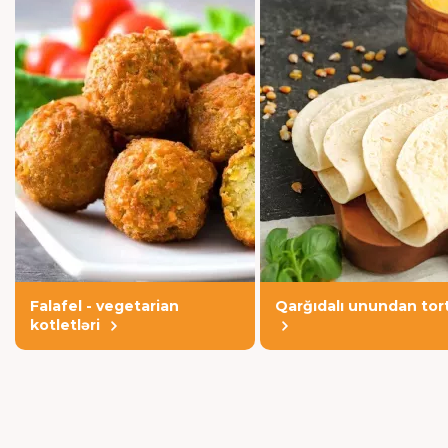
Falafel - vegetarian
Qarğıdalı unundan tort
kotletləri