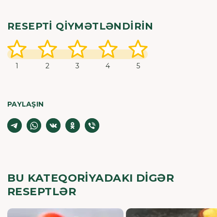
RESEPTI QIYMƏTLƏNDIRIN
1
2
3
4
5
PAYLAŞIN
BU KATEQORIYADAKI DIGƏR
RESEPTLƏR