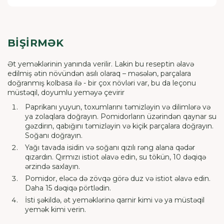
BIŞIRMƏK
Ət yeməklərinin yanında verilir. Lakin bu reseptin əlavə
edilmiş ətin növündən asılı olaraq – məsələn, parçalara
doğranmış kolbasa ilə - bir çox növləri var, bu da leçonu
müstəqil, doyumlu yeməyə çevirir
Paprikanı yuyun, toxumlarını təmizləyin və dilimlərə və
ya zolaqlara doğrayın. Pomidorların üzərindən qaynar su
gəzdirın, qabığını təmizləyin və kiçik parçalara doğrayın.
Soğanı doğrayın.
Yağı tavada isidin və soğanı qızılı rəng alana qədər
qızardın. Qırmızı istiot əlavə edin, su tökün, 10 dəqiqə
ərzində saxlayın.
Pomidor, eləcə də zövqə görə duz və istiot əlavə edin.
Daha 15 dəqiqə pörtlədin.
İsti şəkildə, ət yeməklərinə qarnir kimi və ya müstəqil
yemək kimi verin.