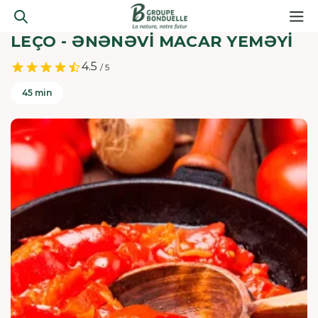
LEÇO - ƏNƏNƏVI MACAR YEMƏYI
4.5
/ 5
45 min